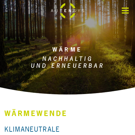
FÜR UNTERNEHMEN
FÜR KOMMUNEN
WÄRME
NACHHALTIG
AUTARKIE
UND ERNEUERBAR
BEW-STUDIE
ENERGIEEFFIZIENZ
WÄRMEWENDE
PHOTOVOLTAIK
KLIMANEUTRALE